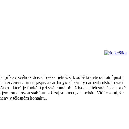
přístav svého srdce: člověka, jehož si k sobě budete ochotní pustit
nou červený carneol, jaspis a sardonyx. Červený carneol odstraní vaši
akru, která je funkční při vzájemné přitažlivosti a tělesné lásce. Také
emnou citovou stabilitu pak zajistí ametyst a achát. Vidíte sami, že
meny v tělesném kontaktu.