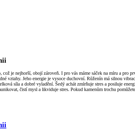
ii
, což je nejhorší, obojí zároveň. I pro vás máme sáček na míru a pro 
dné vztahy. Jeho energie je vysoce duchovní. Růženín má silnou vibrac
elková síla a dobré vyladění. Šedý achát zmírňuje stres a posiluje energ
ovat, čistí mysl a likviduje stres. Pokud kamenům trochu pomůžete a ob
ii