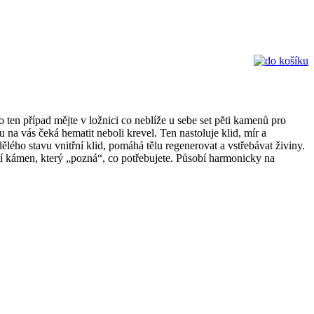
 ten případ mějte v ložnici co neblíže u sebe set pěti kamenů pro
 na vás čeká hematit neboli krevel. Ten nastoluje klid, mír a
ělého stavu vnitřní klid, pomáhá tělu regenerovat a vstřebávat živiny.
ní kámen, který „pozná“, co potřebujete. Působí harmonicky na