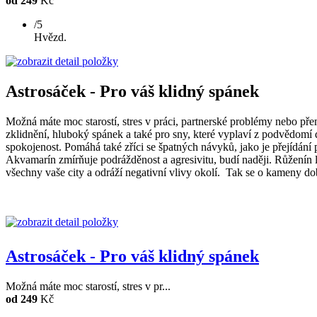
od 249
Kč
/5
Hvězd.
Astrosáček - Pro váš klidný spánek
Možná máte moc starostí, stres v práci, partnerské problémy nebo přem
zklidnění, hluboký spánek a také pro sny, které vyplaví z podvědomí d
spokojenost. Pomáhá také zříci se špatných návyků, jako je přejídání 
Akvamarín zmírňuje podrážděnost a agresivitu, budí naději. Růženín l
všechny vaše city a odráží negativní vlivy okolí. Tak se o kameny dob
Astrosáček - Pro váš klidný spánek
Možná máte moc starostí, stres v pr...
od 249
Kč