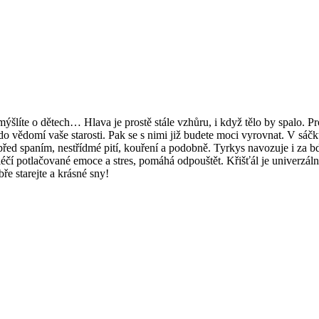
ýšlíte o dětech… Hlava je prostě stále vzhůru, i když tělo by spalo. Pro
o vědomí vaše starosti. Pak se s nimi již budete moci vyrovnat. V sáčku
před spaním, nestřídmé pití, kouření a podobně. Tyrkys navozuje i za bd
éčí potlačované emoce a stres, pomáhá odpouštět. Křišťál je univerzál
ře starejte a krásné sny!