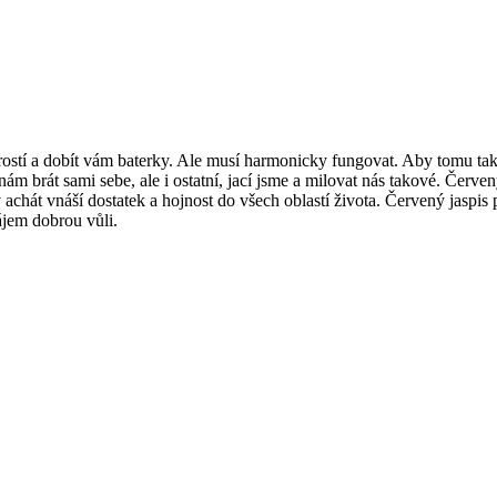
rostí a dobít vám baterky. Ale musí harmonicky fungovat. Aby tomu tak b
 brát sami sebe, ale i ostatní, jací jsme a milovat nás takové. Červený
át vnáší dostatek a hojnost do všech oblastí života. Červený jaspis přin
ájem dobrou vůli.