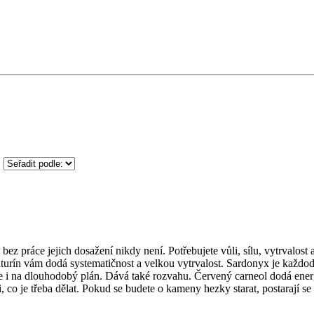
 práce jejich dosažení nikdy není. Potřebujete vůli, sílu, vytrvalost 
turín vám dodá systematičnost a velkou vytrvalost. Sardonyx je každo
e i na dlouhodobý plán. Dává také rozvahu. Červený carneol dodá energ
, co je třeba dělat. Pokud se budete o kameny hezky starat, postarají se 