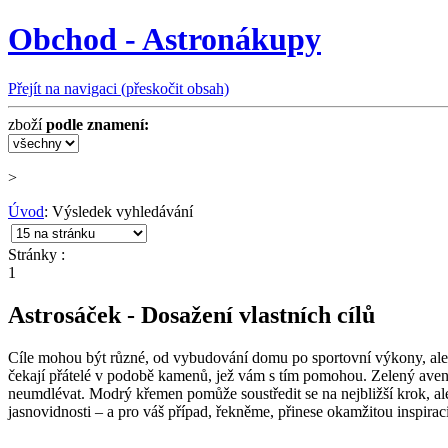
Obchod - Astronákupy
Přejít na navigaci (přeskočit obsah)
zboží
podle znamení:
>
Úvod
: Výsledek vyhledávání
Stránky :
1
Astrosáček - Dosažení vlastních cílů
Cíle mohou být různé, od vybudování domu po sportovní výkony, ale bez
čekají přátelé v podobě kamenů, jež vám s tím pomohou. Zelený aven
neumdlévat. Modrý křemen pomůže soustředit se na nejbližší krok, al
jasnovidnosti – a pro váš případ, řekněme, přinese okamžitou inspiraci