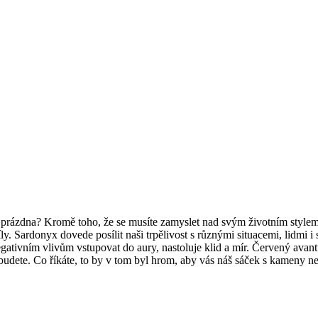
li do prázdna? Kromě toho, že se musíte zamyslet nad svým životním sty
íly. Sardonyx dovede posílit naši trpělivost s různými situacemi, lidm
vním vlivům vstupovat do aury, nastoluje klid a mír. Červený avanturín
i budete. Co říkáte, to by v tom byl hrom, aby vás náš sáček s kameny n