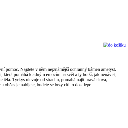
první pomoc. Najdete v něm nejznámější ochranný kámen ametyst.
i, která pomáhá kladným emocím na svět a ty horší, jak nenávist,
ie těla. Tyrkys ulevuje od strachu, pomáhá najít pravá slova,
čas je nabijete, budete se brzy cítit o dost lépe.