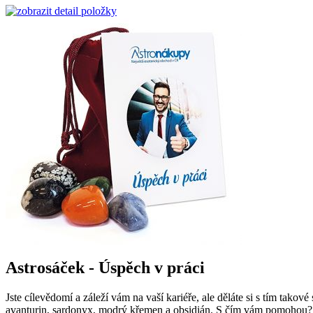
Astrosáček - Úspěch v práci
Jste cílevědomí a záleží vám na vaší kariéře, ale děláte si s tím tak
avanturin, sardonyx, modrý křemen a obsidián. S čím vám pomohou? Č