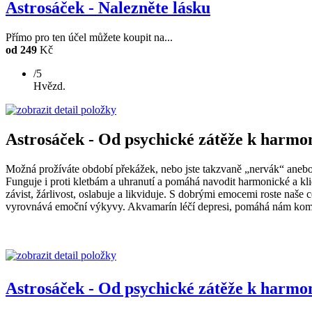
Astrosáček - Nalezněte lásku
Přímo pro ten účel můžete koupit na...
od 249
Kč
/5
Hvězd.
Astrosáček - Od psychické zátěže k harmon
Možná prožíváte období překážek, nebo jste takzvaně „nervák“ anebo
Funguje i proti kletbám a uhranutí a pomáhá navodit harmonické a kli
závist, žárlivost, oslabuje a likviduje. S dobrými emocemi roste naše c
vyrovnává emoční výkyvy. Akvamarín léčí depresi, pomáhá nám komunik
Astrosáček - Od psychické zátěže k harmon