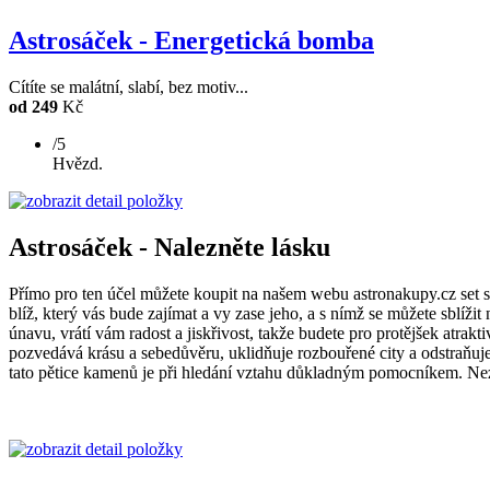
Astrosáček - Energetická bomba
Cítíte se malátní, slabí, bez motiv...
od 249
Kč
/5
Hvězd.
Astrosáček - Nalezněte lásku
Přímo pro ten účel můžete koupit na našem webu astronakupy.cz set se
blíž, který vás bude zajímat a vy zase jeho, a s nímž se můžete sblíži
únavu, vrátí vám radost a jiskřivost, takže budete pro protějšek atrakt
pozvedává krásu a sebedůvěru, uklidňuje rozbouřené city a odstraňuje 
tato pětice kamenů je při hledání vztahu důkladným pomocníkem. Ne