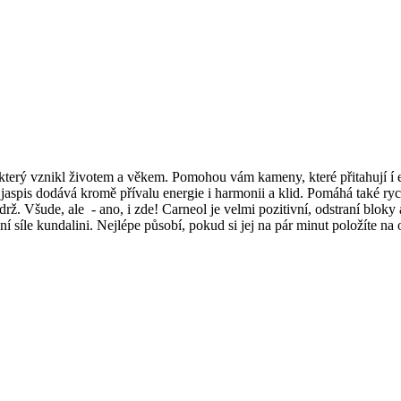
který vznikl životem a věkem. Pomohou vám kameny, které přitahují í e
ý jaspis dodává kromě přívalu energie i harmonii a klid. Pomáhá také ryc
drž. Všude, ale - ano, i zde! Carneol je velmi pozitivní, odstraní blo
ní síle kundalini. Nejlépe působí, pokud si jej na pár minut položíte na