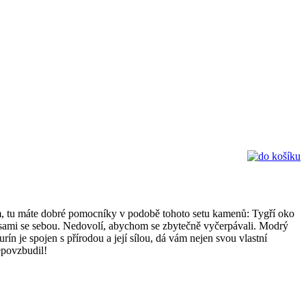
lem, tu máte dobré pomocníky v podobě tohoto setu kamenů: Tygří oko
i i sami se sebou. Nedovolí, abychom se zbytečně vyčerpávali. Modrý
 je spojen s přírodou a její sílou, dá vám nejen svou vlastní
epovzbudil!