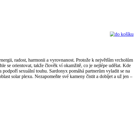
nergii, radost, harmonii a vyrovnanost. Protože k největším vrcholům
hle se orientovat, takže člověk ví okamžitě, co je nejlépe udělat. Kde
ky a podpoří sexuální touhu. Sardonyx pomáhá partnerům vyladit se na
 oblast solar plexu. Nezapomeňte své kameny čistit a dobíjet a už jen –