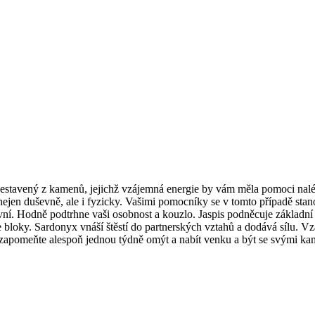
stavený z kamenů, jejichž vzájemná energie by vám měla pomoci nalézt 
t nejen duševně, ale i fyzicky. Vašimi pomocníky se v tomto případě sta
ivní. Hodně podtrhne vaši osobnost a kouzlo. Jaspis podněcuje základní č
bloky. Sardonyx vnáší štěstí do partnerských vztahů a dodává sílu. Vzáj
zapomeňte alespoň jednou týdně omýt a nabít venku a být se svými ka