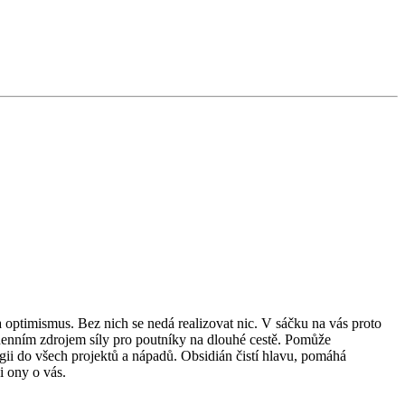
a optimismus. Bez nich se nedá realizovat nic. V sáčku na vás proto
denním zdrojem síly pro poutníky na dlouhé cestě. Pomůže
ii do všech projektů a nápadů. Obsidián čistí hlavu, pomáhá
i ony o vás.