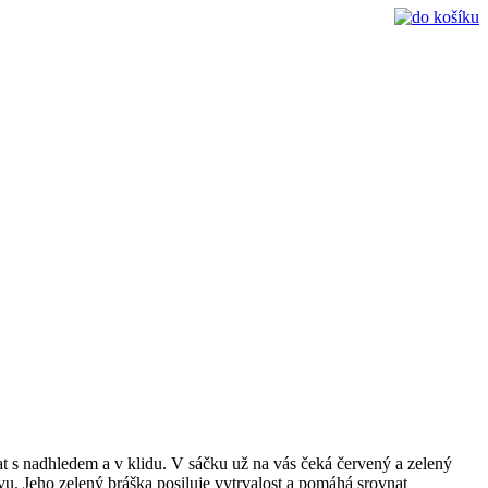
vat s nadhledem a v klidu. V sáčku už na vás čeká červený a zelený
. Jeho zelený bráška posiluje vytrvalost a pomáhá srovnat