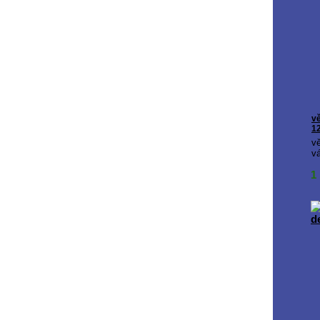
vě
1
v
vá
1