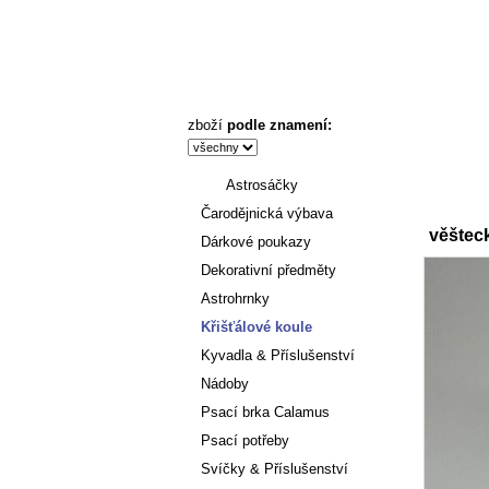
věštecká koule čirá 10cm - Astronákupy
zboží
podle znamení:
Astrosáčky
Úvod
Čarodějnická výbava
věštec
Dárkové poukazy
Dekorativní předměty
Astrohrnky
Křišťálové koule
Kyvadla & Příslušenství
Nádoby
Psací brka Calamus
Psací potřeby
Svíčky & Příslušenství