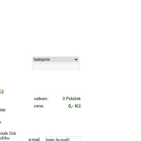
Vyhledávání
Košík
Kč
celkem:
0 Položek
0,- Kč
cena:
áme
Zaplatit
s
Přihlášení
e-mail