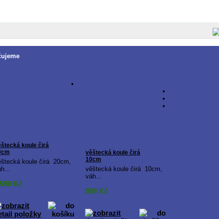
čujeme
štecká koule čirá
0cm
věštecká koule čirá
10cm
ěštecká koule čirá 20cm,
h...
věštecká koule čirá 10cm,
váh...
 590
Kč
899
Kč