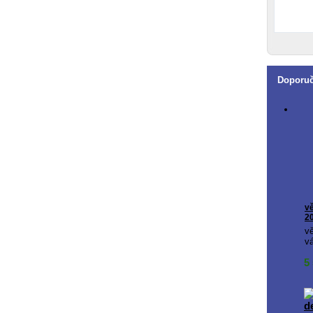
Doporu
vě
2
v
vá
5