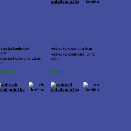
štecká koule čirá
věštecká koule čirá 5cm
2cm
věštecká koule čirá 5cm,
ěštecká koule čirá 12cm,
váha...
h...
 190
Kč
399
Kč