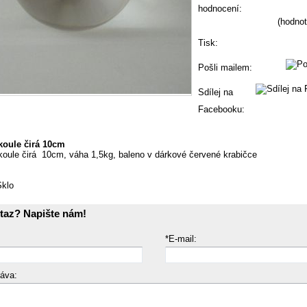
hodnocení:
(hodnot
Tisk:
Pošli mailem:
Sdílej na
Facebooku:
koule čirá 10cm
koule čirá 10cm, váha 1,5kg, baleno v dárkové červené krabičce
Sklo
taz? Napište nám!
*E-mail:
ráva: