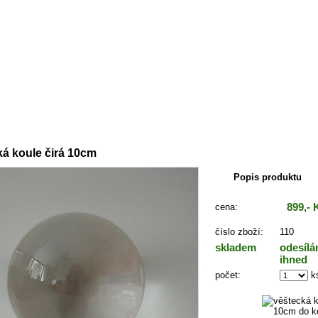
:
Křišťálové koule
ká koule čirá 10cm
Popis produktu
899,- 
cena:
číslo zboží:
110
skladem
odesíl
ihned
počet:
k