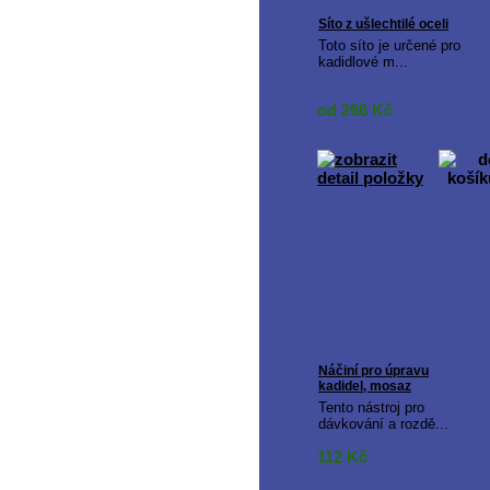
Síto z ušlechtilé oceli
Toto síto je určené pro
kadidlové m...
od 266
Kč
Náčiní pro úpravu
kadidel, mosaz
Tento nástroj pro
dávkování a rozdě...
112
Kč