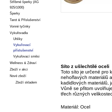
Stříbrné šperky (AG
925/1000)
Šperky
Tarot & Příslušenství
Vonné tyčinky
Vykuřovadla
Uhlíky
Vykuřovací
příslušenství
Vykuřovací směsi
Wellness & Zdraví
Síto z ušlechtilé oceli
Zboží v akci
Toto síto je určené pro 
Nové zboží
nehořlavých materiálů a
kadidlových materiálů, j
Zboží skladem
Vůně se přitom uvolňuje 
třech různých velikoste
Články
Materiál: Ocel