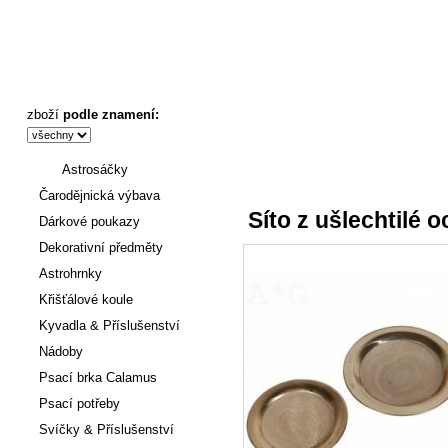
Síto z ušlechtilé oceli - Astronákupy
zboží
podle znamení:
Astrosáčky
Úvod
:
Vykuřovadla
->
Vykuřov
Čarodějnická výbava
Síto z ušlechtilé o
Dárkové poukazy
Dekorativní předměty
Astrohrnky
Křišťálové koule
Kyvadla & Příslušenství
Nádoby
Psací brka Calamus
Psací potřeby
Svíčky & Příslušenství