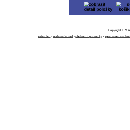
Copyright E.M.A
astrohled
-
reklamační řád
-
obchodní podmínky
-
zpracování osobní