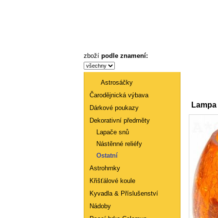
Lampa na čajovou svíčku, skleněná, oranžová - Astronákupy
zboží
podle znamení:
Astrosáčky
Úvod
Čarodějnická výbava
Lampa 
Dárkové poukazy
Dekorativní předměty
Lapače snů
Nástěnné reliéfy
Ostatní
Astrohrnky
Křišťálové koule
Kyvadla & Příslušenství
Nádoby