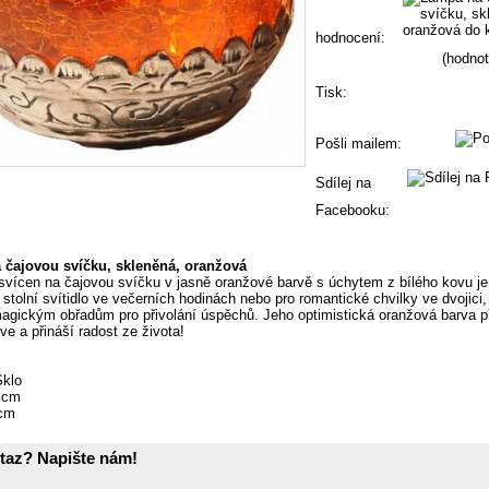
hodnocení:
(hodnot
Tisk:
Pošli mailem:
Sdílej na
Facebooku:
čajovou svíčku, skleněná, oranžová
svícen na čajovou svíčku v jasně oranžové barvě s úchytem z bílého kovu je 
 stolní svítidlo ve večerních hodinách nebo pro romantické chvilky ve dvojici,
magickým obřadům pro přivolání úspěchů. Jeho optimistická oranžová barva 
tve a přináší radost ze života!
Sklo
 cm
 cm
taz? Napište nám!