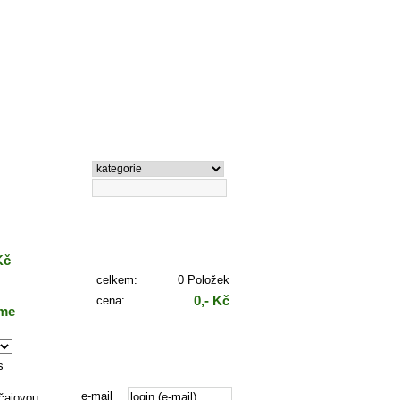
Vyhledávání
Košík
Kč
celkem:
0 Položek
0,- Kč
cena:
áme
Zaplatit
Přihlášení
s
e-mail