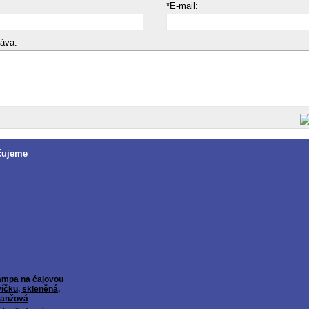
*E-mail:
ráva:
čujeme
ampa na čajovou
íčku, skleněná,
ranžová