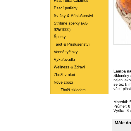
Psací brka Calamus
Psací potřeby
Svíčky & Příslušenství
Stříbrné šperky (AG
925/1000)
Šperky
Tarot & Příslušenství
Vonné tyčinky
Vykuřovadla
Wellness & Zdraví
Lampa na 
Zboží v akci
Skleněný 
nejen jako
Nové zboží
se též k 
včelí plás
Zboží skladem
Materiál: 
Články
Průměr: 8
Výška: 8
Máte do