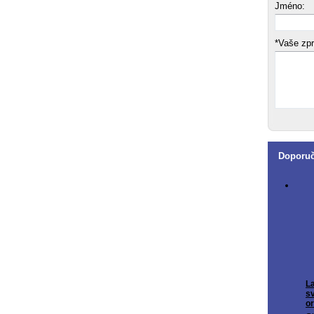
Jméno:
*Vaše zp
Doporu
L
sv
o