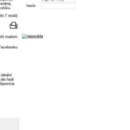
heslo
ilo 7 osob)
Registrace
ideální
 ale hodí
připomíná