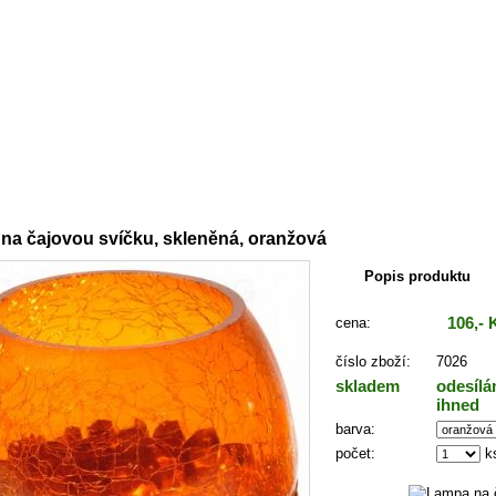
:
Dekorativní předměty
->
Ostatní
na čajovou svíčku, skleněná, oranžová
Popis produktu
106,- 
cena:
číslo zboží:
7026
skladem
odesíl
ihned
barva:
počet:
k