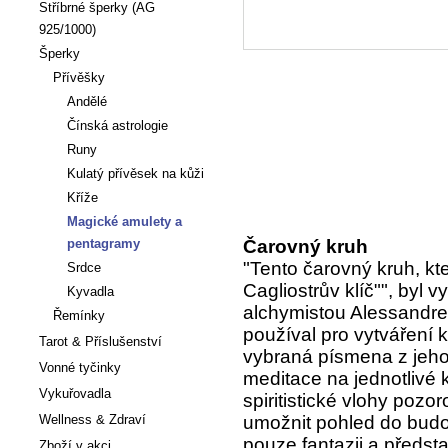
Stříbrné šperky (AG
925/1000)
Šperky
Přívěšky
Andělé
Čínská astrologie
Runy
Kulatý přívěsek na kůži
Kříže
Magické amulety a
pentagramy
Čarovný kruh
"Tento čarovný kruh, k
Srdce
Cagliostrův klíč"", byl
Kyvadla
alchymistou Alessandre
Řemínky
používal pro vytváření 
Tarot & Příslušenství
vybraná písmena z jeho 
Vonné tyčinky
meditace na jednotlivé 
Vykuřovadla
spiritistické vlohy pozo
Wellness & Zdraví
umožnit pohled do budo
pouze fantazii a představi
Zboží v akci