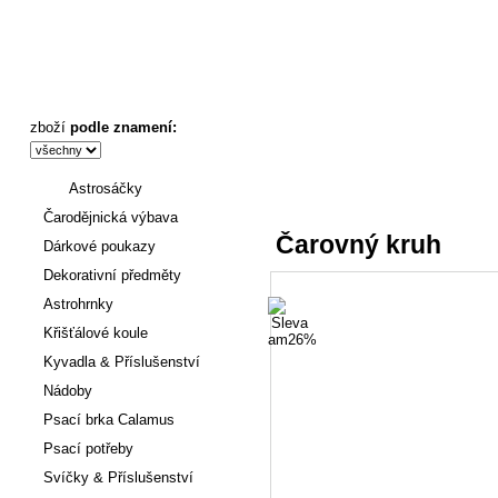
Čarovný kruh - Astronákupy
zboží
podle znamení:
Astrosáčky
Úvod
:
Šperky
->
Přívěšky
->
Čarodějnická výbava
Čarovný kruh
Dárkové poukazy
Dekorativní předměty
Astrohrnky
Křišťálové koule
Kyvadla & Příslušenství
Nádoby
Psací brka Calamus
Psací potřeby
Svíčky & Příslušenství