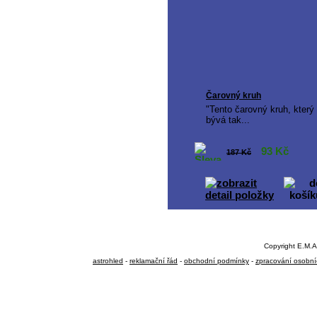
Čarovný kruh
"Tento čarovný kruh, který
bývá tak...
93
Kč
187 Kč
Copyright E.M.A
astrohled
-
reklamační řád
-
obchodní podmínky
-
zpracování osobní