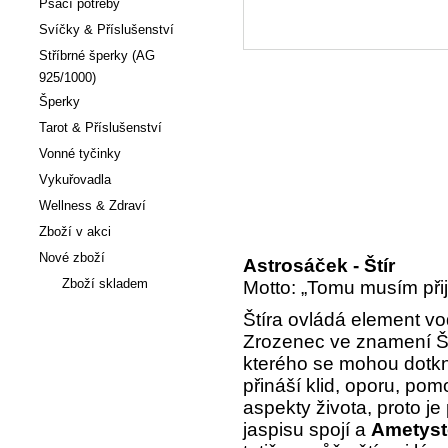
Psací potřeby
Svíčky & Příslušenství
Stříbrné šperky (AG
925/1000)
Šperky
Tarot & Příslušenství
Vonné tyčinky
Vykuřovadla
Wellness & Zdraví
Zboží v akci
Nové zboží
Astrosáček - Štír
Zboží skladem
Motto: „Tomu musím přijí
Štíra ovládá element vo
Články
Zrozenec ve znamení Ští
kterého se mohou dotkno
přináší klid, oporu, po
aspekty života, proto je
jaspisu spojí a
Ametys