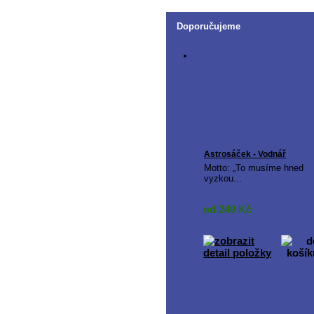
Doporučujeme
Astrosáček - Vodnář
Motto: „To musíme hned
vyzkou...
od 249
Kč