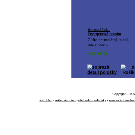
Astrosáček -
Energetická bomba
Cítíte se malátní, slabí,
bez motiv...
od 249
Kč
Copyright E.M.A
astrohled
-
reklamační řád
-
obchodní podmínky
-
zpracování osobní