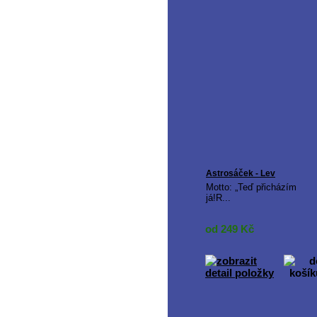
Astrosáček - Lev
Motto: „Teď přicházím
já!R...
od 249
Kč