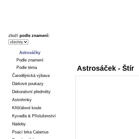
Astrosáček - Štír - Astronákupy
zboží
podle znamení:
Astrosáčky
Úvod
:
Astrosáčky
Podle znamení
Astrosáček - Štír
Podle téma
Čarodějnická výbava
Dárkové poukazy
Dekorativní předměty
Astrohrnky
Křišťálové koule
Kyvadla & Příslušenství
Nádoby
Psací brka Calamus