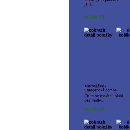
já!R...
od 249
Kč
Astrosáček -
Energetická bomba
Cítíte se malátní, slabí,
bez motiv...
od 249
Kč