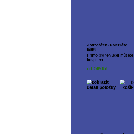
Astrosáček - Nalezněte
lásku
Přímo pro ten účel můžete
koupit na...
od 249
Kč