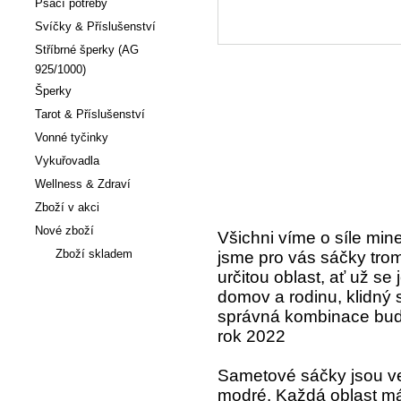
Psací potřeby
Svíčky & Příslušenství
Stříbrné šperky (AG
925/1000)
Šperky
Tarot & Příslušenství
Vonné tyčinky
Vykuřovadla
Wellness & Zdraví
Zboží v akci
Nové zboží
Všichni víme o síle miner
Zboží skladem
jsme pro vás sáčky tr
určitou oblast, ať už se 
domov a rodinu, klidný
Články
správná kombinace bud
rok 2022
Sametové sáčky jsou v
modré. Každá oblast má 