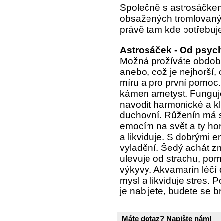
Společně s astrosáčkem 
obsažených tromlovan
právě tam kde potřebuje
Astrosáček - Od psych
Možná prožíváte období
anebo, což je nejhorší,
míru a pro první pomoc
kámen ametyst. Funguje
navodit harmonické a kl
duchovní. Růženín má s
emocím na svět a ty horš
a likviduje. S dobrými 
vyladění. Šedý achát zmí
ulevuje od strachu, po
výkyvy. Akvamarín léčí
mysl a likviduje stres
je nabijete, budete se br
Máte dotaz? Napište nám!