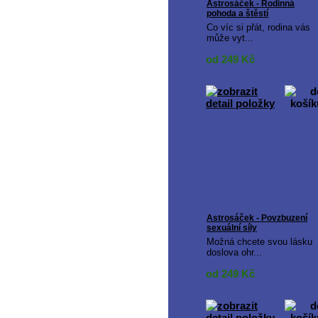
Astrosáček - Rodinná
pohoda a štěstí
Co víc si přát, rodina vás
může vyt...
od 249
Kč
Astrosáček - Povzbuzení
sexuální síly
Možná chcete svou lásku
doslova ohr...
od 249
Kč