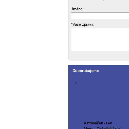
Jméno:
*Vaše zpráva:
Doporučujeme
Astrosáček - Lev
Motto: „Teď přicházím