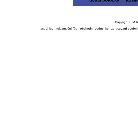
Copyright E.M.A
astrohled
-
reklamační řád
-
obchodní podmínky
-
zpracování osobní