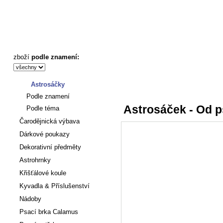
Astrosáček - Od psychické zátěže k harmonii - Astronákupy
zboží
podle znamení:
Astrosáčky
Úvod
:
Astrosáčky
Podle znamení
Astrosáček - Od p
Podle téma
Čarodějnická výbava
Dárkové poukazy
Dekorativní předměty
Astrohrnky
Křišťálové koule
Kyvadla & Příslušenství
Nádoby
Psací brka Calamus