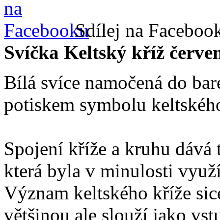
Sdílej na Faceboo
Svíčka Keltský kříž červe
Bílá svíce namočená do bar
potiskem symbolu keltského
Spojení kříže a kruhu dává
která byla v minulosti vyu
Význam keltského kříže sic
většinou ale slouží jako vs