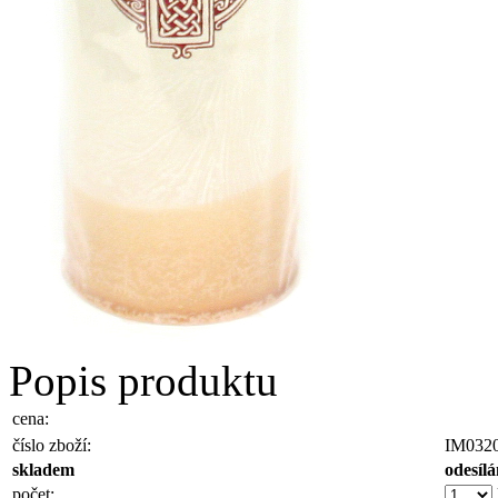
Popis produktu
cena:
číslo zboží:
IM032
skladem
odesíl
počet: