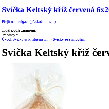
Svíčka Keltský kříž červená 6x
Přejít na navigaci (přeskočit obsah)
zboží
podle znamení:
Úvod
:
Svíčky & Příslušenství
->
Svíčky se symbolem
Svíčka Keltský kříž če