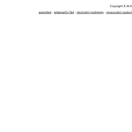
Copyright E.M.A
astrohled
-
reklamační řád
-
obchodní podmínky
-
zpracování osobní