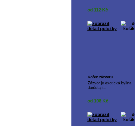
od 112
Kč
Kořen zázvoru
Zázvor je exotická bylina
dorůstají...
od 106
Kč