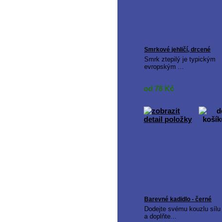
Smrkové jehličí, drcené
Smrk ztepilý je typickým
evropským ...
od 78
Kč
Barevné kadidlo - černé
Dodejte svému kouzlu sílu
a doplňte...