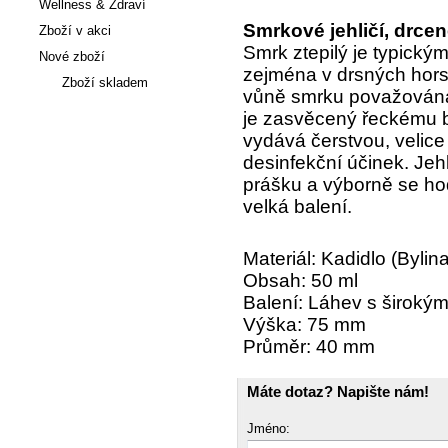
Wellness & Zdraví
Smrkové jehličí, drce
Zboží v akci
Smrk ztepilý je typick
Nové zboží
zejména v drsných hor
Zboží skladem
vůně smrku považována 
je zasvěcený řeckému b
Články
vydává čerstvou, velice
desinfekční účinek. Jeh
prášku a výborně se ho
velká balení.
Materiál: Kadidlo (Bylina
Obsah: 50 ml
Balení: Láhev s široký
Výška: 75 mm
Průměr: 40 mm
Máte dotaz? Napište nám!
Jméno: