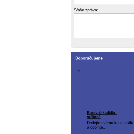
*Vaše zpráva:
Doporučujeme
Barevné kadidlo -
stříbrné
Dodejte svému kouzlu sílu
a doplňte...