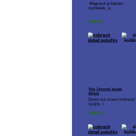
Magnezit je kámen
myšlenek, a...
129
Kč
Typ: červený jaspis
40mm
Donut má vícero možností
využití, l...
169
Kč