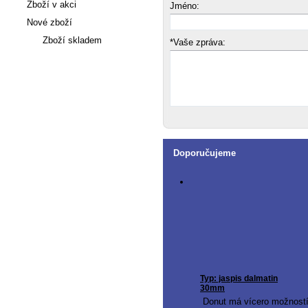
Zboží v akci
Jméno:
Nové zboží
Zboží skladem
*Vaše zpráva:
Články
Doporučujeme
Typ: jaspis dalmatin
30mm
Donut má vícero možnost