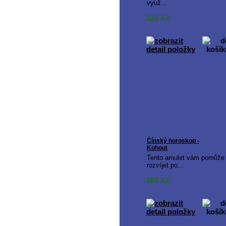
využ...
129
Kč
Čínský horoskop -
Kohout
Tento amulet vám pomůže
rozvíjet po...
190
Kč