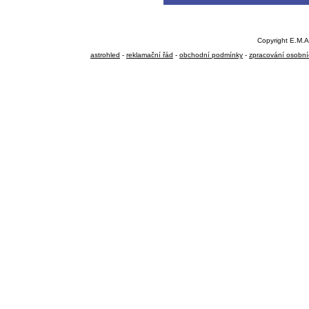
Copyright E.M.A
astrohled
-
reklamační řád
-
obchodní podmínky
-
zpracování osobní