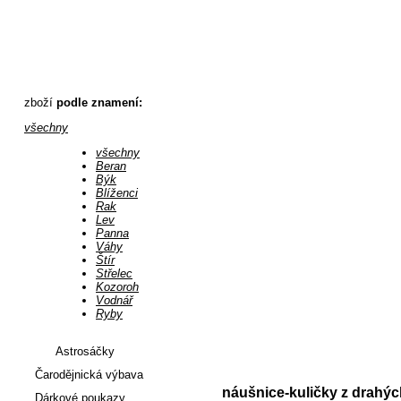
náušnice-kuličky z drahých kamenů (12druhů) - Astronákupy
zboží
podle znamení:
všechny
všechny
Beran
Býk
Blíženci
Rak
Lev
Panna
Váhy
Štír
Střelec
Kozoroh
Vodnář
Ryby
Astrosáčky
Úvod
:
Šperky
Čarodějnická výbava
náušnice-kuličky z drahý
Dárkové poukazy