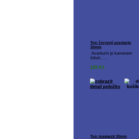
Typ: červený aventurin
30mm
Avanturín je kamenem
štěstí, ...
129
Kč
Typ: magnezit 30mm