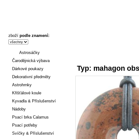
Typ: mahagon obsidián 30mm - Astronákupy
zboží
podle znamení:
Astrosáčky
Úvod
:
Šperky
->
Přívěšky
->
Čarodějnická výbava
Typ: mahagon ob
Dárkové poukazy
Dekorativní předměty
Astrohrnky
Křišťálové koule
Kyvadla & Příslušenství
Nádoby
Psací brka Calamus
Psací potřeby
Svíčky & Příslušenství