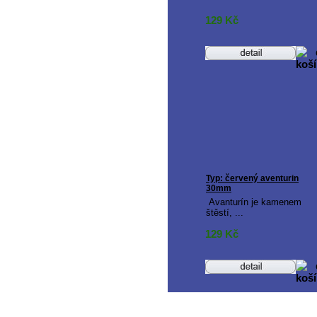
129
Kč
Typ: červený aventurin
30mm
Avanturín je kamenem
štěstí, ...
129
Kč