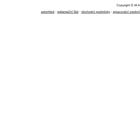
Copyright E.M.A
astrohled
-
reklamační řád
-
obchodní podmínky
-
zpracování osobní