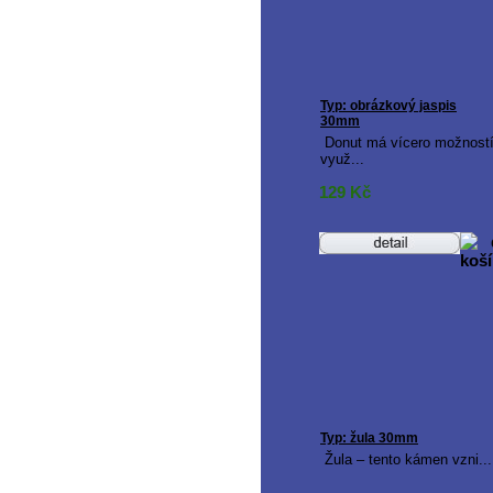
Typ: obrázkový jaspis
30mm
Donut má vícero možnost
využ...
129
Kč
Typ: žula 30mm
Žula – tento kámen vzni...