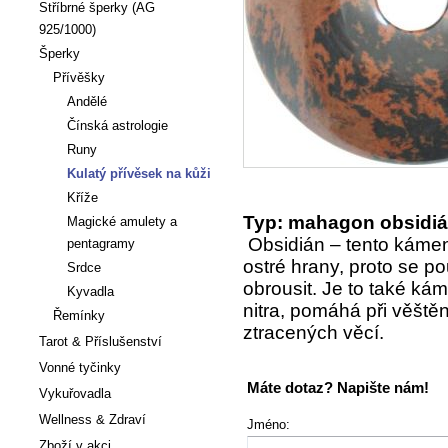
Stříbrné šperky (AG
925/1000)
Šperky
Přívěšky
Andělé
Čínská astrologie
Runy
Kulatý přívěsek na kůži
Kříže
Typ: mahagon obsidi
Magické amulety a
Obsidián – tento kámen
pentagramy
ostré hrany, proto se p
Srdce
obrousit. Je to také ká
Kyvadla
nitra, pomáhá při věště
Řemínky
ztracených věcí.
Tarot & Příslušenství
Vonné tyčinky
Máte dotaz? Napište nám!
Vykuřovadla
Wellness & Zdraví
Jméno:
Zboží v akci