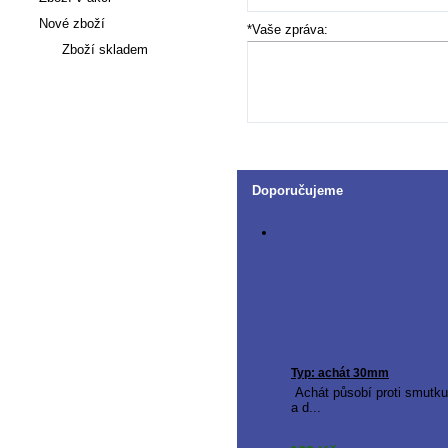
Nové zboží
*Vaše zpráva:
Zboží skladem
Články
Doporučujeme
Typ: achát 30mm
Achát působí proti smutku
a d...