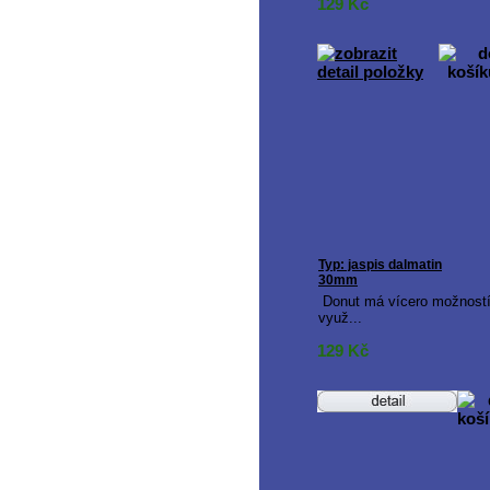
129
Kč
Typ: jaspis dalmatin
30mm
Donut má vícero možnost
využ...
129
Kč