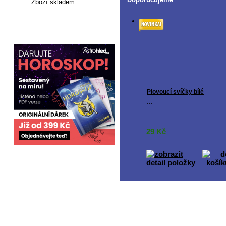
Zboží skladem
Články
Plovoucí svíčky bílé
...
29
Kč