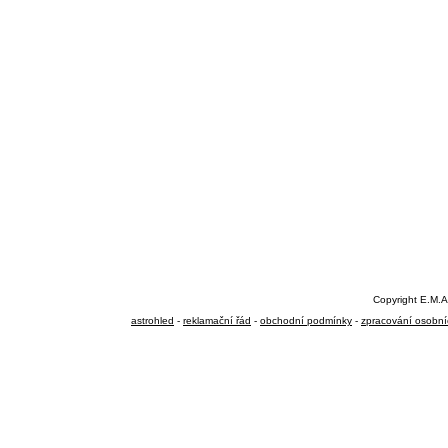
Copyright E.M.A
astrohled
-
reklamační řád
-
obchodní podmínky
-
zpracování osobní