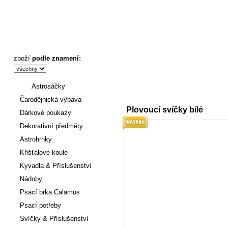
Plovoucí svíčky bílé - Astronákupy
zboží
podle znamení:
Astrosáčky
Úvod
:
Svíčky & Příslušenství
Čarodějnická výbava
Plovoucí svíčky bílé
Dárkové poukazy
Dekorativní předměty
Astrohrnky
Křišťálové koule
Kyvadla & Příslušenství
Nádoby
Psací brka Calamus
Psací potřeby
Svíčky & Příslušenství