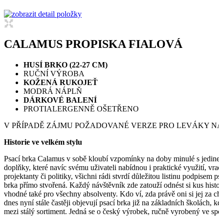
CALAMUS PROPISKA FIALOVÁ
HUSÍ BRKO (22-27 CM)
RUČNÍ VÝROBA
KOŽENÁ RUKOJEŤ
MODRÁ NÁPLŇ
DÁRKOVÉ BALENÍ
PROTIALERGENNĚ OŠETŘENO
V PŘÍPADĚ ZÁJMU POŽADOVANÉ VERZE PRO LEVÁKY N
Historie ve velkém stylu
Psací brka Calamus v sobě kloubí vzpomínky na doby minulé s jedinečn
doplňky, které navíc svému uživateli nabídnou i praktické využití, vr
projektanty či politiky, všichni rádi stvrdí důležitou listinu podpise
brka přímo stvořená. Každý návštěvník zde zatouží odnést si kus his
vhodné také pro všechny absolventy. Kdo ví, zda právě oni si jej za ch
dnes nyní stále častěji objevují psací brka již na základních školách,
mezi stálý sortiment. Jedná se o český výrobek, ručně vyrobený ve s