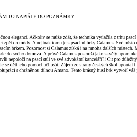
ÁM TO NAPIŠTE DO POZNÁMKY
ou elegancí. Ačkoliv se může zdát, že technika vytlačila z trhu psací
ací zpět do módy. A nejinak tomu je s psacími brky Calamus. Své místo n
m psacím brkem. Pozornost si Calamus získá i na mnoha dalších místech. 
torie do svého domova. A právě Calamus poslouží jako skvělý upomínkov
víli nepoloží na psací stůl ve své advokátní kanceláři?! Cit pro důležit
 kde se děti jeho pomocí učí psát. Zájem ze strany českých škol upoutal 
polupráci s chráněnou dílnou Amano. Tento krásný husí brk vytvoří váš