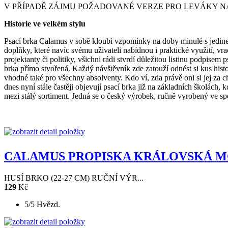
V PŘÍPADĚ ZÁJMU POŽADOVANÉ VERZE PRO LEVÁKY N
Historie ve velkém stylu
Psací brka Calamus v sobě kloubí vzpomínky na doby minulé s jedinečn
doplňky, které navíc svému uživateli nabídnou i praktické využití, vr
projektanty či politiky, všichni rádi stvrdí důležitou listinu podpise
brka přímo stvořená. Každý návštěvník zde zatouží odnést si kus his
vhodné také pro všechny absolventy. Kdo ví, zda právě oni si jej za ch
dnes nyní stále častěji objevují psací brka již na základních školách,
mezi stálý sortiment. Jedná se o český výrobek, ručně vyrobený ve s
CALAMUS PROPISKA KRÁLOVSKÁ 
HUSÍ BRKO (22-27 CM) RUČNÍ VÝR...
129
Kč
5/5 Hvězd.