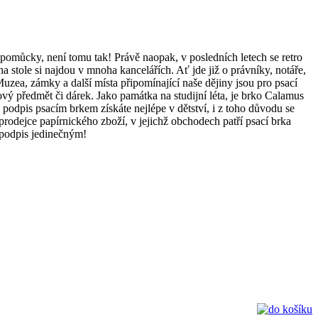
 pomůcky, není tomu tak! Právě naopak, v posledních letech se retro
a stole si najdou v mnoha kancelářích. Ať jde již o právníky, notáře,
Muzea, zámky a další místa připomínající naše dějiny jsou pro psací
ý předmět či dárek. Jako památka na studijní léta, je brko Calamus
ý podpis psacím brkem získáte nejlépe v dětství, i z toho důvodu se
i prodejce papírnického zboží, v jejichž obchodech patří psací brka
 podpis jedinečným!