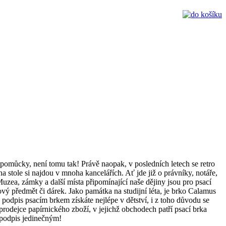
 pomůcky, není tomu tak! Právě naopak, v posledních letech se retro
a stole si najdou v mnoha kancelářích. Ať jde již o právníky, notáře,
Muzea, zámky a další místa připomínající naše dějiny jsou pro psací
ý předmět či dárek. Jako památka na studijní léta, je brko Calamus
ý podpis psacím brkem získáte nejlépe v dětství, i z toho důvodu se
i prodejce papírnického zboží, v jejichž obchodech patří psací brka
 podpis jedinečným!