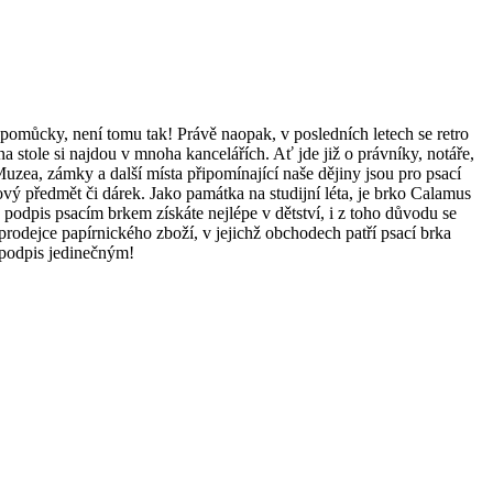
 pomůcky, není tomu tak! Právě naopak, v posledních letech se retro
a stole si najdou v mnoha kancelářích. Ať jde již o právníky, notáře,
Muzea, zámky a další místa připomínající naše dějiny jsou pro psací
ý předmět či dárek. Jako památka na studijní léta, je brko Calamus
ý podpis psacím brkem získáte nejlépe v dětství, i z toho důvodu se
i prodejce papírnického zboží, v jejichž obchodech patří psací brka
 podpis jedinečným!