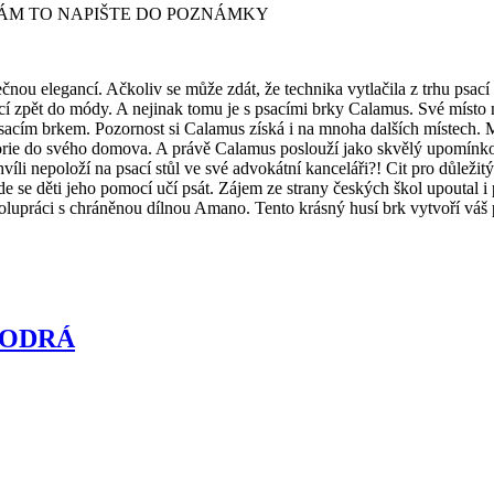
ÁM TO NAPIŠTE DO POZNÁMKY
ou elegancí. Ačkoliv se může zdát, že technika vytlačila z trhu psací
ací zpět do módy. A nejinak tomu je s psacími brky Calamus. Své místo n
m psacím brkem. Pozornost si Calamus získá i na mnoha dalších místech. 
torie do svého domova. A právě Calamus poslouží jako skvělý upomínkov
víli nepoloží na psací stůl ve své advokátní kanceláři?! Cit pro důležit
 kde se děti jeho pomocí učí psát. Zájem ze strany českých škol upoutal 
polupráci s chráněnou dílnou Amano. Tento krásný husí brk vytvoří váš
MODRÁ