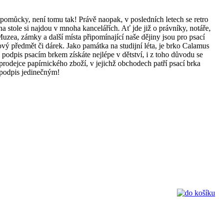
 pomůcky, není tomu tak! Právě naopak, v posledních letech se retro
a stole si najdou v mnoha kancelářích. Ať jde již o právníky, notáře,
Muzea, zámky a další místa připomínající naše dějiny jsou pro psací
ý předmět či dárek. Jako památka na studijní léta, je brko Calamus
ý podpis psacím brkem získáte nejlépe v dětství, i z toho důvodu se
i prodejce papírnického zboží, v jejichž obchodech patří psací brka
 podpis jedinečným!