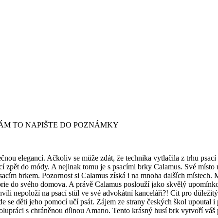
ÁM TO NAPIŠTE DO POZNÁMKY
ou elegancí. Ačkoliv se může zdát, že technika vytlačila z trhu psací
ací zpět do módy. A nejinak tomu je s psacími brky Calamus. Své místo n
m psacím brkem. Pozornost si Calamus získá i na mnoha dalších místech. 
torie do svého domova. A právě Calamus poslouží jako skvělý upomínkov
víli nepoloží na psací stůl ve své advokátní kanceláři?! Cit pro důležit
 kde se děti jeho pomocí učí psát. Zájem ze strany českých škol upoutal 
polupráci s chráněnou dílnou Amano. Tento krásný husí brk vytvoří váš