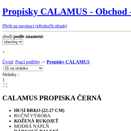
Propisky CALAMUS - Obchod -
Přejít na navigaci (přeskočit obsah)
zboží
podle znamení:
>
Úvod
:
Psací potřeby
->
Propisky CALAMUS
Stránky :
1
CALAMUS PROPISKA ČERNÁ
HUSÍ BRKO (22-27 CM)
RUČNÍ VÝROBA
KOŽENÁ RUKOJEŤ
MODRÁ NÁPLŇ