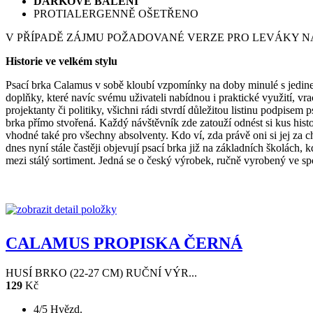
DÁRKOVÉ BALENÍ
PROTIALERGENNĚ OŠETŘENO
V PŘÍPADĚ ZÁJMU POŽADOVANÉ VERZE PRO LEVÁKY N
Historie ve velkém stylu
Psací brka Calamus v sobě kloubí vzpomínky na doby minulé s jedinečn
doplňky, které navíc svému uživateli nabídnou i praktické využití, vr
projektanty či politiky, všichni rádi stvrdí důležitou listinu podpise
brka přímo stvořená. Každý návštěvník zde zatouží odnést si kus his
vhodné také pro všechny absolventy. Kdo ví, zda právě oni si jej za ch
dnes nyní stále častěji objevují psací brka již na základních školách,
mezi stálý sortiment. Jedná se o český výrobek, ručně vyrobený ve s
CALAMUS PROPISKA ČERNÁ
HUSÍ BRKO (22-27 CM) RUČNÍ VÝR...
129
Kč
4/5 Hvězd.