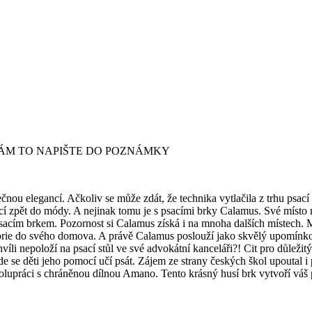
ÁM TO NAPIŠTE DO POZNÁMKY
ou elegancí. Ačkoliv se může zdát, že technika vytlačila z trhu psací
ací zpět do módy. A nejinak tomu je s psacími brky Calamus. Své místo n
m psacím brkem. Pozornost si Calamus získá i na mnoha dalších místech. 
torie do svého domova. A právě Calamus poslouží jako skvělý upomínkov
víli nepoloží na psací stůl ve své advokátní kanceláři?! Cit pro důležit
 kde se děti jeho pomocí učí psát. Zájem ze strany českých škol upoutal 
polupráci s chráněnou dílnou Amano. Tento krásný husí brk vytvoří váš