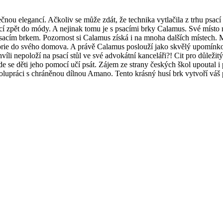
ou elegancí. Ačkoliv se může zdát, že technika vytlačila z trhu psací
ací zpět do módy. A nejinak tomu je s psacími brky Calamus. Své místo n
m psacím brkem. Pozornost si Calamus získá i na mnoha dalších místech. 
torie do svého domova. A právě Calamus poslouží jako skvělý upomínkov
víli nepoloží na psací stůl ve své advokátní kanceláři?! Cit pro důležit
 kde se děti jeho pomocí učí psát. Zájem ze strany českých škol upoutal 
polupráci s chráněnou dílnou Amano. Tento krásný husí brk vytvoří váš