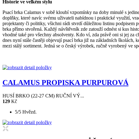
Historie ve velkém stylu
Psací brka Calamus v sobě kloubí vzpomínky na doby minulé s jedinečn
doplňky, které navíc svému uživateli nabídnou i praktické využití, vr
projektanty či politiky, všichni rádi stvrdí důležitou listinu podpise
brka přímo stvořená. Každý návštěvník zde zatouží odnést si kus his
vhodné také pro všechny absolventy. Kdo ví, zda právě oni si jej za ch
dnes nyní stále častěji objevují psací brka již na základních školách,
mezi stálý sortiment. Jedná se o český výrobek, ručně vyrobený ve s
CALAMUS PROPISKA PURPUROVÁ
HUSÍ BRKO (22-27 CM) RUČNÍ VÝ...
129
Kč
5/5 Hvězd.