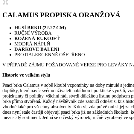
CALAMUS PROPISKA ORANŽOVÁ
HUSÍ BRKO (22-27 CM)
RUČNÍ VÝROBA
KOŽENÁ RUKOJEŤ
MODRÁ NÁPLŇ
DÁRKOVÉ BALENÍ
PROTIALERGENNĚ OŠETŘENO
V PŘÍPADĚ ZÁJMU POŽADOVANÉ VERZE PRO LEVÁKY N
Historie ve velkém stylu
Psací brka Calamus v sobě kloubí vzpomínky na doby minulé s jedinečn
doplňky, které navíc svému uživateli nabídnou i praktické využití, vr
projektanty či politiky, všichni rádi stvrdí důležitou listinu podpise
brka přímo stvořená. Každý návštěvník zde zatouží odnést si kus his
vhodné také pro všechny absolventy. Kdo ví, zda právě oni si jej za ch
dnes nyní stále častěji objevují psací brka již na základních školách,
mezi stálý sortiment. Jedná se o český výrobek, ručně vyrobený ve s