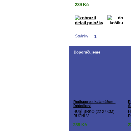
239
Kč
Stránky :
1
Doporučujeme
Redispero s kalamářem -
R
Dědečkovi
Š
HUSÍ BRKO (22-27 CM)
H
RUČNÍ V...
R
239
Kč
2