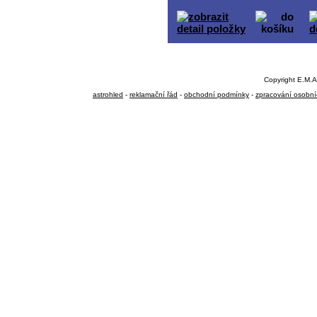
Copyright E.M.A
astrohled
-
reklamační řád
-
obchodní podmínky
-
zpracování osobní