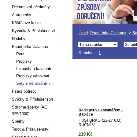
Dekorativní předměty
Astrohrnky
Křišťálové koule
Kyvadla & Příslušenství
Úvod
:
Psací brka Calamus
->
Se
Nádoby
Psací brka Calamus
Stránky :
1
Pera
Propisky
Inkousty a kalamáře
Propisky věnování
Sety s věnováním
Psací potřeby
Svíčky & Příslušenství
Stříbrné šperky (AG
Redispero s kalamářem -
925/1000)
Babičce
HUSÍ BRKO (22-27 CM)
Šperky
RUČNÍ V...
Tarot & Příslušenství
239
Kč