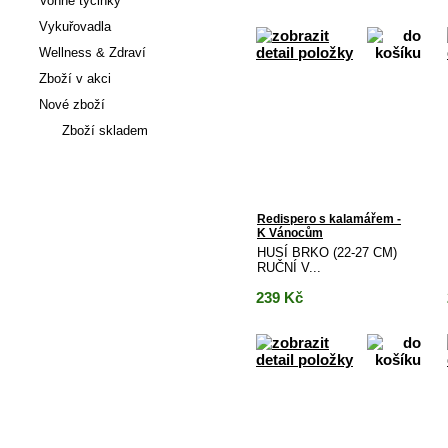
Vonné tyčinky
Vykuřovadla
Wellness & Zdraví
Zboží v akci
Nové zboží
Zboží skladem
Články
Redispero s kalamářem -
K Vánocům
HUSÍ BRKO (22-27 CM)
RUČNÍ V...
239
Kč