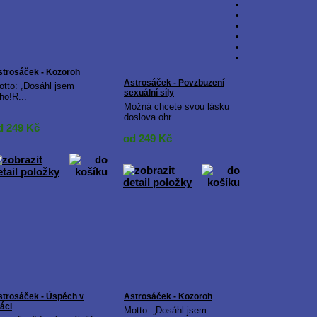
strosáček - Kozoroh
Astrosáček - Povzbuzení
otto: „Dosáhl jsem
sexuální síly
ho!R...
Možná chcete svou lásku
doslova ohr...
d 249
Kč
od 249
Kč
strosáček - Úspěch v
Astrosáček - Kozoroh
áci
Motto: „Dosáhl jsem