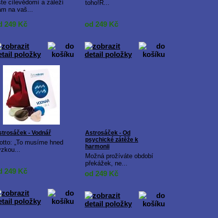
te cílevědomí a záleží
toho!R...
ám na vaš...
d 249
Kč
od 249
Kč
strosáček - Vodnář
Astrosáček - Od
psychické zátěže k
otto: „To musíme hned
harmonii
zkou...
Možná prožíváte období
překážek, ne...
d 249
Kč
od 249
Kč