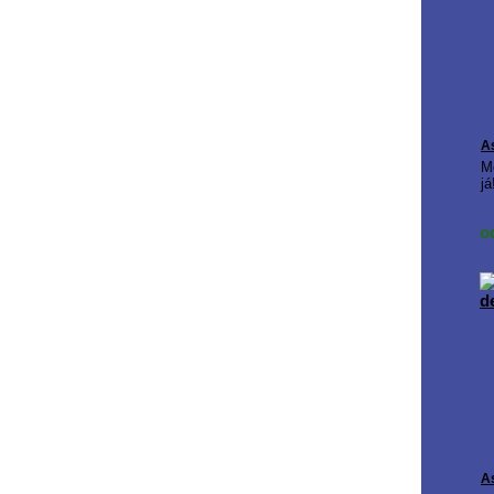
A
M
já
o
A