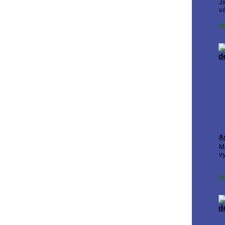
Js
v
o
A
M
vy
o