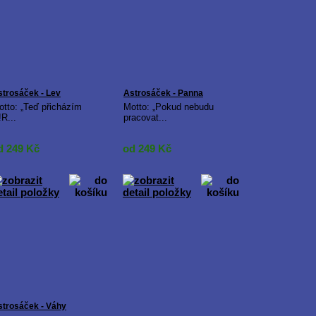
strosáček - Lev
Astrosáček - Panna
otto: „Teď přicházím
Motto: „Pokud nebudu
!R...
pracovat...
d 249
Kč
od 249
Kč
strosáček - Váhy