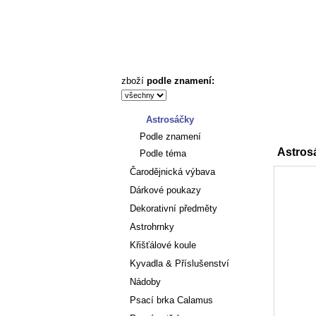
Astrosáček - Rodinná pohoda a štěstí - Astronákupy
zboží
podle znamení:
Astrosáčky
Úvod
Podle znamení
Astros
Podle téma
Čarodějnická výbava
Dárkové poukazy
Dekorativní předměty
Astrohrnky
Křišťálové koule
Kyvadla & Příslušenství
Nádoby
Psací brka Calamus