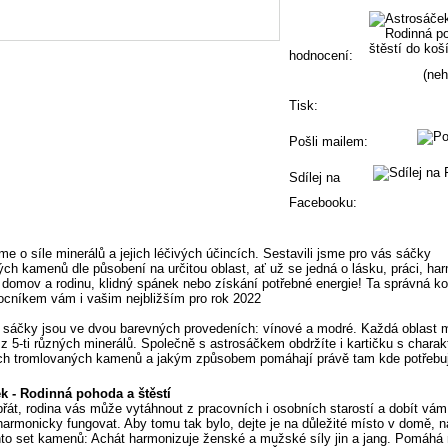
hodnocení:
(ne
Tisk:
Pošli mailem:
Sdílej na
Facebooku:
me o síle minerálů a jejich léčivých účincích. Sestavili jsme pro vás sáčky
ch kamenů dle působení na určitou oblast, ať už se jedná o lásku, práci, har
, domov a rodinu, klidný spánek nebo získání potřebné energie! Ta správná 
cníkem vám i vašim nejbližším pro rok 2022
sáčky jsou ve dvou barevných provedeních: vínové a modré. Každá oblast 
z 5-ti různých minerálů. Společně s astrosáčkem obdržíte i kartičku s charakt
h tromlovaných kamenů a jakým způsobem pomáhají právě tam kde potřebuj
k - Rodinná pohoda a štěstí
přát, rodina vás může vytáhnout z pracovních i osobních starostí a dobít vám
armonicky fungovat. Aby tomu tak bylo, dejte je na důležité místo v domě, 
nto set kamenů: Achát harmonizuje ženské a mužské síly jin a jang. Pomáhá