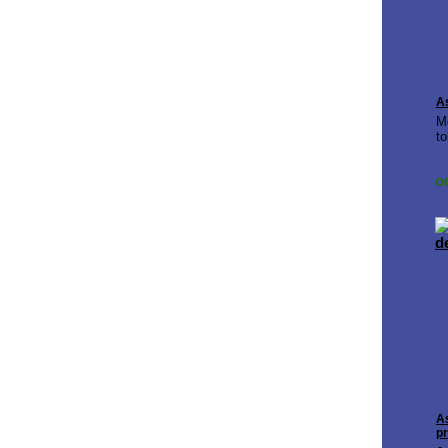
A
M
to
o
A
pr