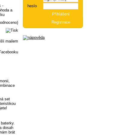
heslo
Registrace
hodnoceno)
monii,
kombinace
má set
eristikou
ete!
 baterky.
na dosah
 nám brát