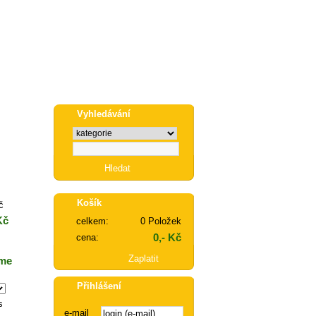
Vyhledávání
Košík
č
Kč
celkem:
0 Položek
0,- Kč
cena:
Zaplatit
áme
Přihlášení
s
e-mail