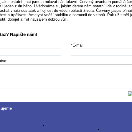
 ale i ostatní, jací jsme a milovat nás takové. Červený avanturín pomáhá čer
le i jeden z druhého. Uvědomíme si, jakým darem nám ostatní lidé v rodině js
chát vnáší dostatek a hojnost do všech oblastí života. Červený jaspis přin
radost a trpělivost. Ametyst vnáší stabilitu a harmonii do vztahů. Pak už stačí j
tit, dobíjet a mít navzájem dobrou vůli.
taz? Napište nám!
*E-mail:
ráva:
čujeme