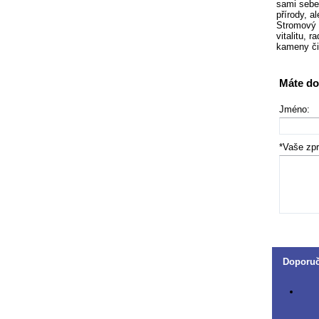
sami sebe,
přírody, a
Stromový a
vitalitu, 
kameny čis
Máte do
Jméno:
*Vaše zp
Doporu