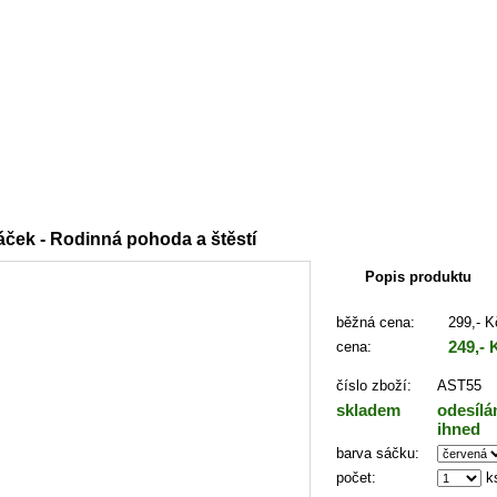
:
Astrosáčky
áček - Rodinná pohoda a štěstí
Popis produktu
běžná cena:
299,- K
249,- 
cena:
číslo zboží:
AST55
skladem
odesíl
ihned
barva sáčku:
počet:
k