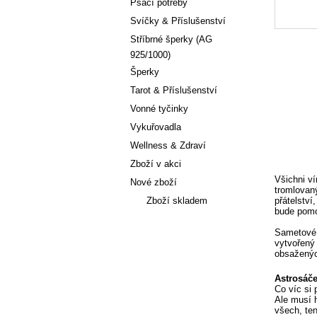
Psací potřeby
Svíčky & Příslušenství
Stříbrné šperky (AG
925/1000)
Šperky
Tarot & Příslušenství
Vonné tyčinky
Vykuřovadla
Wellness & Zdraví
Zboží v akci
Všichni ví
Nové zboží
tromlovaný
Zboží skladem
přátelství
bude pomo
Sametové 
Články
vytvořený 
obsaženýc
Astrosáče
Co víc si 
Ale musí h
všech, te