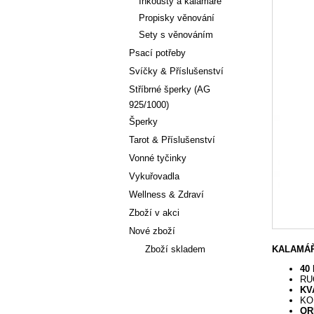
Inkousty a kalamáře
Propisky věnování
Sety s věnováním
Psací potřeby
Svíčky & Příslušenství
Stříbrné šperky (AG
925/1000)
Šperky
Tarot & Příslušenství
Vonné tyčinky
Vykuřovadla
Wellness & Zdraví
Zboží v akci
Nové zboží
Zboží skladem
KALAMÁŘ
40
RU
Články
KV
KO
OR