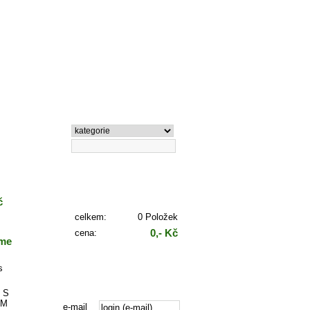
Vyhledávání
Košík
č
celkem:
0 Položek
0,- Kč
cena:
áme
Zaplatit
s
Přihlášení
e-mail