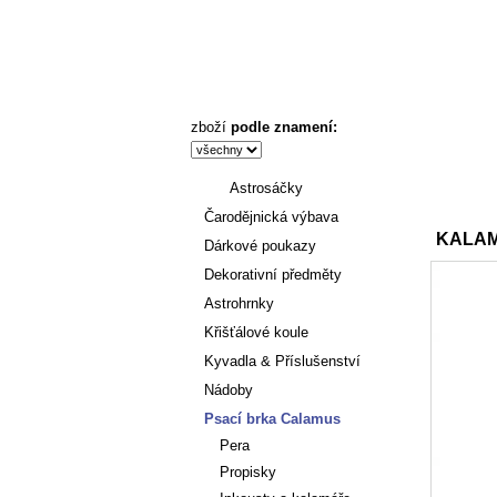
KALAMÁŘ S ČERVENÝM INKOUSTEM - Astronákupy
zboží
podle znamení:
Astrosáčky
Úvod
Čarodějnická výbava
KALAM
Dárkové poukazy
Dekorativní předměty
Astrohrnky
Křišťálové koule
Kyvadla & Příslušenství
Nádoby
Psací brka Calamus
Pera
Propisky