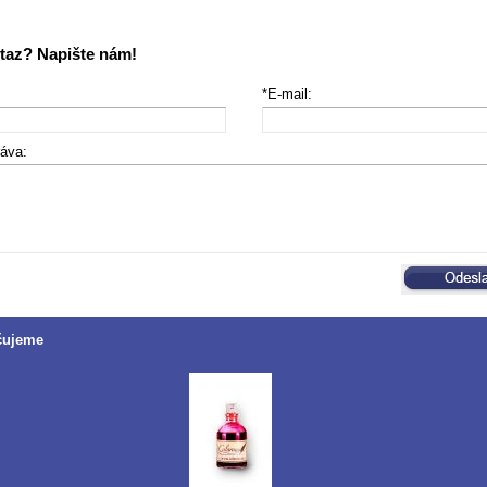
taz? Napište nám!
*E-mail:
ráva:
čujeme