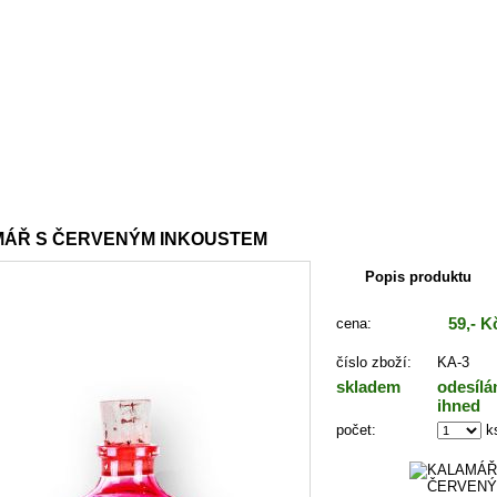
:
Psací brka Calamus
ÁŘ S ČERVENÝM INKOUSTEM
Popis produktu
59,- K
cena:
číslo zboží:
KA-3
skladem
odesíl
ihned
počet:
k